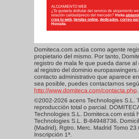
ALOJAMIENTO WEB
¿Te gustaría disfrutar del servicio de alojamiento w
relación calidad/precio del mercado?
Visita
alojami
crea tu web
,
tiendas online
,
dedicados
,
correo pa
Hostalia
.
Domiteca.com actúa como agente regist
propietario del mismo. Por tanto, Dom
registro de mala fe que pueda darse al 
al registro del dominio europaswingers
contacto administrativo que aparece en
sea posible, puedes contactarnos según
http://www.domiteca.com/contacta.php
.
©2002-2026 acens Technologies S.L. T
reproducción total o parcial. DOMITEC
Technologies S.L. Domiteca.com está 
Technologies S.L. B-84948736. Domicil
(Madrid), Rgtro. Merc. Madrid Tomo 23
Inscripción 1ª.